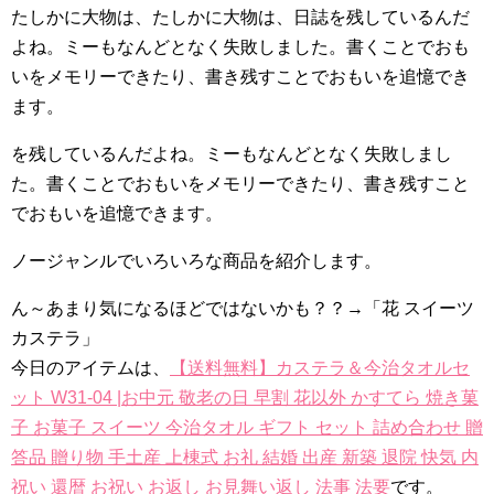
たしかに大物は、たしかに大物は、日誌を残しているんだ
よね。ミーもなんどとなく失敗しました。書くことでおも
いをメモリーできたり、書き残すことでおもいを追憶でき
ます。
を残しているんだよね。ミーもなんどとなく失敗しまし
た。書くことでおもいをメモリーできたり、書き残すこと
でおもいを追憶できます。
ノージャンルでいろいろな商品を紹介します。
ん～あまり気になるほどではないかも？？→「花 スイーツ
カステラ」
今日のアイテムは、
【送料無料】カステラ＆今治タオルセ
ット W31-04 |お中元 敬老の日 早割 花以外 かすてら 焼き菓
子 お菓子 スイーツ 今治タオル ギフト セット 詰め合わせ 贈
答品 贈り物 手土産 上棟式 お礼 結婚 出産 新築 退院 快気 内
祝い 還暦 お祝い お返し お見舞い返し 法事 法要
です。