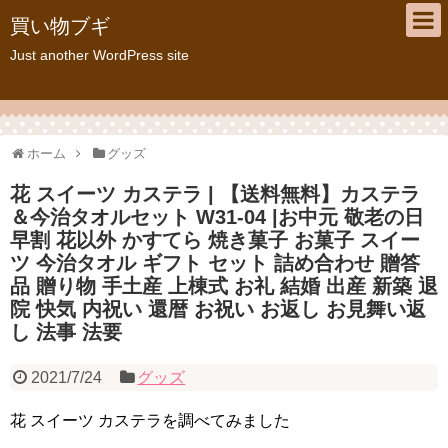
買い物ブギ
Just another WordPress site
ホーム
グッズ
花 スイーツ カステラ | 【送料無料】カステラ
＆今治タオルセット W31-04 |お中元 敬老の日
早割 花以外 かすてら 焼き菓子 お菓子 スイー
ツ 今治タオル ギフト セット 詰め合わせ 贈答
品 贈り物 手土産 上棟式 お礼 結婚 出産 新築 退
院 快気 内祝い 還暦 お祝い お返し お見舞い返
し 法事 法要
2021/7/24
グッズ
花 スイーツ カステラを調べてみました