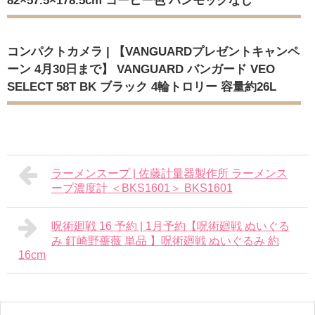
82×57.5×178.5cm コーヒー色 ハンモックなし
コンパクトカメラ | 【VANGUARDプレゼントキャンペ
ーン 4月30日まで】 VANGUARD バンガード VEO
SELECT 58T BK ブラック 4輪トロリー 容量約26L
ラーメンスープ | 佐藤計量器製作所 ラーメンス
ープ濃度計 ＜BKS1601＞ BKS1601
呪術廻戦 16 予約 | 1月予約【呪術廻戦 ぬいぐる
み 釘崎野薔薇 単品 】呪術廻戦 ぬいぐるみ 約
16cm