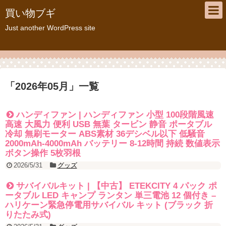
買い物ブギ
Just another WordPress site
「
2026年05月
」
一覧
ハンディファン | ハンディファン 小型 100段階風速
高速 大風力 便利 USB 無葉 タービン 静音 ポータブル
冷却 無刷モーター ABS素材 36デシベル以下 低騒音
2000mAh-4000mAh バッテリー 8-12時間 持続 数値表示
ボタン操作 5枚羽根
2026/5/31
グッズ
サバイバルキット | 【中古】 ETEKCITY 4 パック ポ
ータブル LED キャンプ ランタン 単三電池 12 個付き –
ハリケーン緊急停電用サバイバル キット (ブラック 折
りたたみ式)