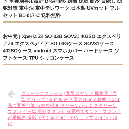
ド 車種別専用設計 BRAHMS 断熱 保温 断冷 目隠し 防
犯対策 車中泊 車中テレワーク 日本製 UVカット フル
セット B1-017-C 送料無料
お中元 | Xperia Z4 SO-03G SOV31 402SO エクスペリ
アZ4 エクスペディア SO-03Gケース SOV31ケース
402SOケース android スマホカバー ハードケース ソ
フトケース TPU シリコンケース
グリーンスクリーン | 背景スタンド 撮影用 T字
型 クリップ 4個付き 高さ最大180cm 横幅150cm
高さ調整可能 収納袋付き グリーンバック スクリーン
スタンド 三脚 撮影スタンド 背景布スタンド Tスタンド
背景撮影 撮影《代引き不可》 39ショップ ポイント消
化